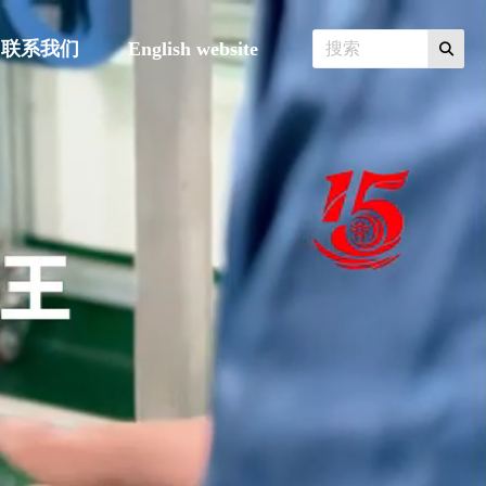
联系我们
English website