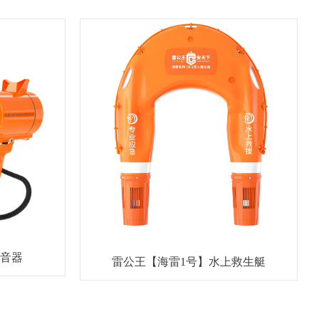
扩音器
雷公王【海雷1号】水上救生艇