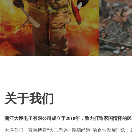
关于我们
浙江大厚电子有限公司成立于2010年，致力打造家国情怀的
大厚公司一直秉持着“大志尚远 · 厚德尚道”的企业发展理念