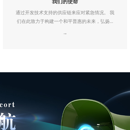
我们的使命
通过开发技术支持的供应链来应对紧急情况。 我
们在此致力于构建一个和平普惠的未来，弘扬...
→