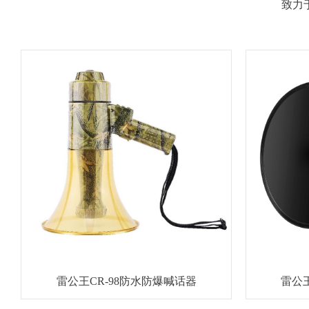
致力
雷公王CR-98防水防爆喊话器
雷公