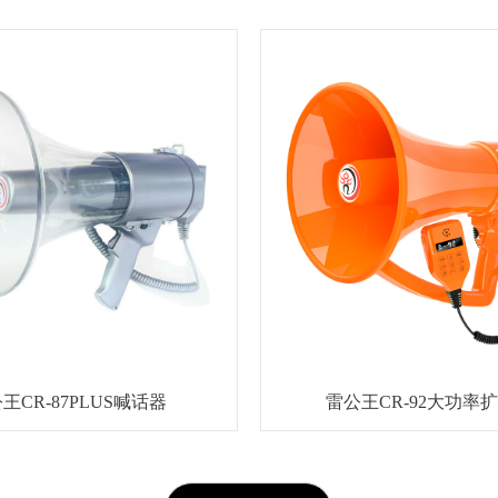
王CR-87PLUS喊话器
雷公王CR-92大功率