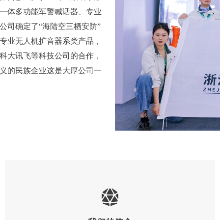
一体多功能军警喊话器、专业
公司确定了“海陆空三栖安防”
专业无人机扩音器系类产品，
科大讯飞等科技公司的合作，
义的民族企业这是大厚公司一