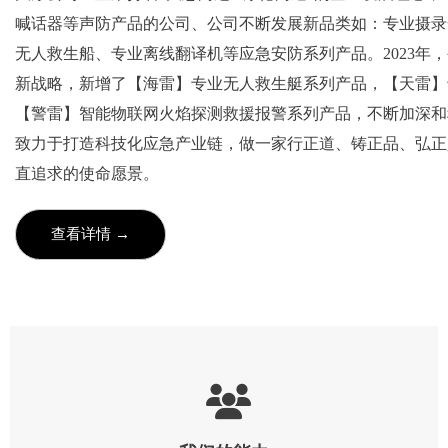
喊话器等声防产品的公司、公司不断发展新品类如：专业摄录
无人救生船、专业离线翻译机等应急安防系列产品。2023年，
新战略，新增了【海雷】专业无人救生艇系列产品，【天雷】
【警雷】智能物联网火焰探测救援报警系列产品，不断加深和
致力于打造科技化应急产业链，做一家行正道、铸正品、弘正
直追求的使命愿景。
查看详情 →